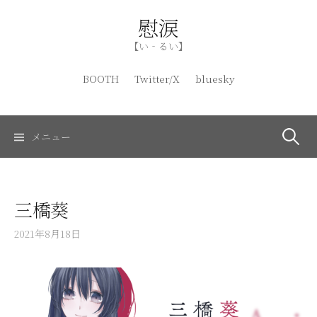
コ
慰涙
ン
テ
【い‐るい】
ン
ツ
BOOTH
Twitter/X
bluesky
へ
ス
キ
検
メニュー
ッ
プ
索:
三橋葵
2021年8月18日