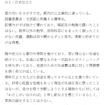
ひと / だめなひと
星の匂いをさがす少女。都内の公立高校に通っている。
図書委員会・文芸部に所属する優等生。
記憶力がずば抜けて優れており、暗記系の勉強で躓いたこと
はない。数学以外の勉学、芸術科目にもまったく困ったこと
がない反面、運動は幼少期からずっと苦手。柔軟と的あてだ
けは得意。
親や叔父から暴行や搾取を受けており、家に帰らない生活を
続けている。生活に必要なものを一式詰めたボストンバッグ
を持ち歩いており、放浪のための生活費は葵に対して罪悪感
を抱く叔父が出している。
同年代より大人びた容姿を使ってホテルなどを渡り歩いてい
る。好奇心旺盛な性格もあって現在の生活を苦に思ったこと
はないが、自分を殴り支配しようとする親族たちに対しては
「わたしがいなければ」と申し訳なさを感じているらしく、
家族の話をすることは少ない。