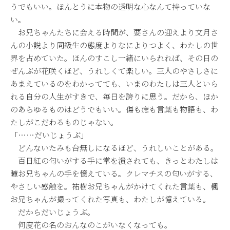
うでもいい。ほんとうに本物の透明な心なんて持っていな
い。
お兄ちゃんたちに会える時間が、要さんの迎えより文月さ
んの小説より同級生の態度よりなによりつよく、わたしの世
界を占めていた。ほんのすこし一緒にいられれば、その日の
ぜんぶが花咲くほど、うれしくて楽しい。三人のやさしさに
あまえているのをわかってても、いまのわたしは三人といら
れる自分の人生がすきで、毎日を誇りに思う。だから、ほか
のあらゆるものはどうでもいい。傷も痣も言葉も物語も、わ
たしがこだわるものじゃない。
「……だいじょうぶ」
どんないたみも台無しになるほど、うれしいことがある。
百日紅の匂いがする手に掌を潰されても、きっとわたしは
瞳お兄ちゃんの手を憶えている。クレマチスの匂いがする、
やさしい感触を。祐樹お兄ちゃんがかけてくれた言葉も、楓
お兄ちゃんが撮ってくれた写真も、わたしが憶えている。
だからだいじょうぶ。
何度花の名のおんなのこがいなくなっても。