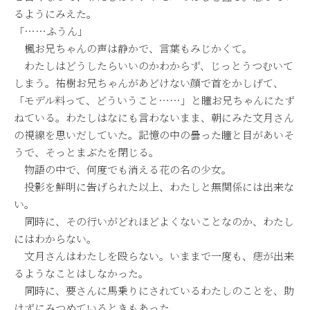
るようにみえた。
「……ふうん」
楓お兄ちゃんの声は静かで、言葉もみじかくて。
わたしはどうしたらいいのかわからず、じっとうつむいて
しまう。祐樹お兄ちゃんがあどけない顔で首をかしげて、
「モデル料って、どういうこと……」と瞳お兄ちゃんにたず
ねている。わたしはなにも言わないまま、朝にみた文月さん
の視線を思いだしていた。記憶の中の曇った瞳と目があいそ
うで、そっとまぶたを閉じる。
物語の中で、何度でも消える花の名の少女。
投影を鮮明に告げられた以上、わたしと無関係には出来な
い。
同時に、その行いがどれほどよくないことなのか、わたし
にはわからない。
文月さんはわたしを殴らない。いままで一度も、痣が出来
るようなことはしなかった。
同時に、要さんに馬乗りにされているわたしのことを、助
けずにみつめているときもあった。