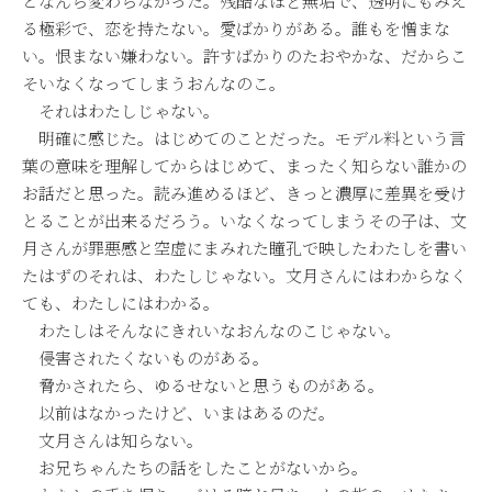
となんら変わらなかった。残酷なほど無垢で、透明にもみえ
る極彩で、恋を持たない。愛ばかりがある。誰もを憎まな
い。恨まない嫌わない。許すばかりのたおやかな、だからこ
そいなくなってしまうおんなのこ。
それはわたしじゃない。
明確に感じた。はじめてのことだった。モデル料という言
葉の意味を理解してからはじめて、まったく知らない誰かの
お話だと思った。読み進めるほど、きっと濃厚に差異を受け
とることが出来るだろう。いなくなってしまうその子は、文
月さんが罪悪感と空虚にまみれた瞳孔で映したわたしを書い
たはずのそれは、わたしじゃない。文月さんにはわからなく
ても、わたしにはわかる。
わたしはそんなにきれいなおんなのこじゃない。
侵害されたくないものがある。
脅かされたら、ゆるせないと思うものがある。
以前はなかったけど、いまはあるのだ。
文月さんは知らない。
お兄ちゃんたちの話をしたことがないから。