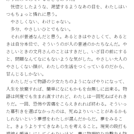
恍惚としたような、渇望するようなあの目を、わたしはい
つもちょっと憐れに思う。
やさしくない、わけじゃない。
多分、やさしいひとでもない。
それが普通なんだと思う。あるときはやさしくて、あると
きは自分本位で、そういうのが人の普通のかたちなんだ。や
さしいときの文月さんのことはすきだし、いざ目の前にする
と、問題なんてなにもないような気がした。やさしい大人の
やさしくない顔が、わたしの生活をつくっているのだから、
甘んじるしかない。
わたしだって物語の少女たちのようになげやりになって、
人生を放棄すれば、簡単になにもかもを台無しに出来る。物
語は何度でも生まれ直すけれど、わたしは一回死ねばそれき
りだ。一回、恐怖や苦痛をこらえきれれば終わる。そういっ
た幕引きを選ばなかったのは、死ぬよりいいことがあるかも
しれないという夢想をわたしが選んだからだ。夢をみるこ
と。きょうよりすてきなあしたを考えること。現実の殴打も
視線も帳消しにしてくれないけど、夢に物理的な攻撃力も防