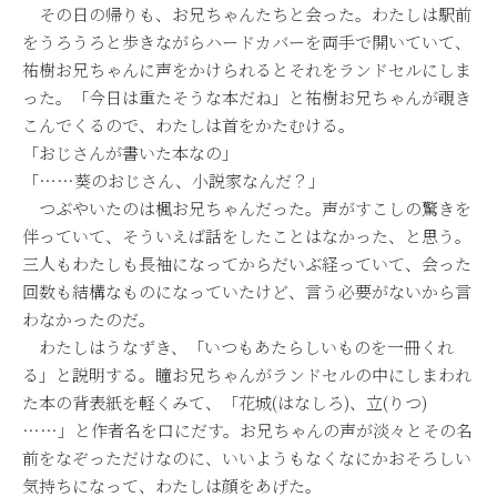
その日の帰りも、お兄ちゃんたちと会った。わたしは駅前
をうろうろと歩きながらハードカバーを両手で開いていて、
祐樹お兄ちゃんに声をかけられるとそれをランドセルにしま
った。「今日は重たそうな本だね」と祐樹お兄ちゃんが覗き
こんでくるので、わたしは首をかたむける。
「おじさんが書いた本なの」
「……葵のおじさん、小説家なんだ？」
つぶやいたのは楓お兄ちゃんだった。声がすこしの驚きを
伴っていて、そういえば話をしたことはなかった、と思う。
三人もわたしも長袖になってからだいぶ経っていて、会った
回数も結構なものになっていたけど、言う必要がないから言
わなかったのだ。
わたしはうなずき、「いつもあたらしいものを一冊くれ
る」と説明する。瞳お兄ちゃんがランドセルの中にしまわれ
た本の背表紙を軽くみて、「花城(はなしろ)、立(りつ)
……」と作者名を口にだす。お兄ちゃんの声が淡々とその名
前をなぞっただけなのに、いいようもなくなにかおそろしい
気持ちになって、わたしは顔をあげた。