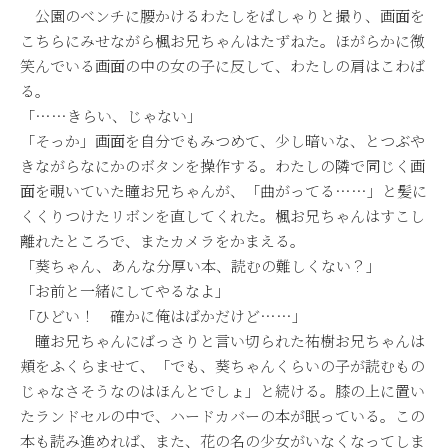
公園のベンチに腰かけるわたしをぱしゃりと撮り、画面を
こちらにみせながら楓お兄ちゃんはたずねた。ほがらかに微
笑んでいる画面の中の女の子に反して、わたしの肩はこわば
る。
「……きらい、じゃない」
「そっか」画面を自分でもみつめて、少し暗いな、とつぶや
きながらなにかのボタンを操作する。わたしの隣で同じく画
面を覗いていた瞳お兄ちゃんが、「曲がってる……」と髪に
くくりつけたリボンを直してくれた。楓お兄ちゃんはすこし
離れたところで、またカメラをかまえる。
「葵ちゃん、あんな分厚い本、読むの難しくない？」
「お前と一緒にしてやるなよ」
「ひどい！ 確かに俺はばかだけど……」
瞳お兄ちゃんにばっさりと言い切られた祐樹お兄ちゃんは
頬をふくらませて、「でも、葵ちゃんくらいの子が読むもの
じゃなさそうなのはほんとでしょ」と続ける。膝の上に置い
たランドセルの中で、ハードカバーの本が眠っている。この
本も読み進めれば、また、花の名の少女がいなくなってしま