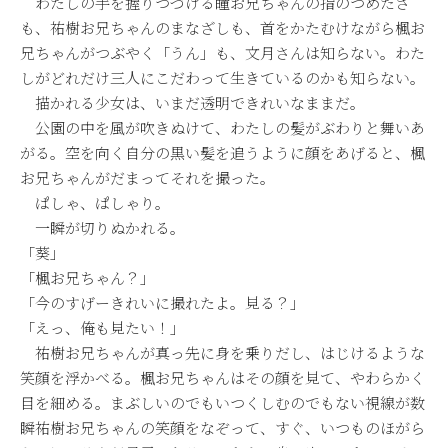
わたしの手を握りつづける瞳お兄ちゃんの指のつめたさ
も、祐樹お兄ちゃんのまなざしも、首をかたむけながら楓お
兄ちゃんがつぶやく「うん」も、文月さんは知らない。わた
しがどれだけ三人にこだわって生きているのかも知らない。
描かれる少女は、いまだ透明できれいなままだ。
公園の中を風が吹きぬけて、わたしの髪がぶわりと舞いあ
がる。空を向く自分の黒い髪を追うように顔をあげると、楓
お兄ちゃんがだまってそれを撮った。
ぱしゃ、ぱしゃり。
一瞬が切りぬかれる。
「葵」
「楓お兄ちゃん？」
「今のすげーきれいに撮れたよ。見る？」
「えっ、俺も見たい！」
祐樹お兄ちゃんが真っ先に身を乗りだし、はじけるような
笑顔を浮かべる。楓お兄ちゃんはその顔を見て、やわらかく
目を細める。まぶしいのでもいつくしむのでもない視線が数
瞬祐樹お兄ちゃんの笑顔をなぞって、すぐ、いつものほがら