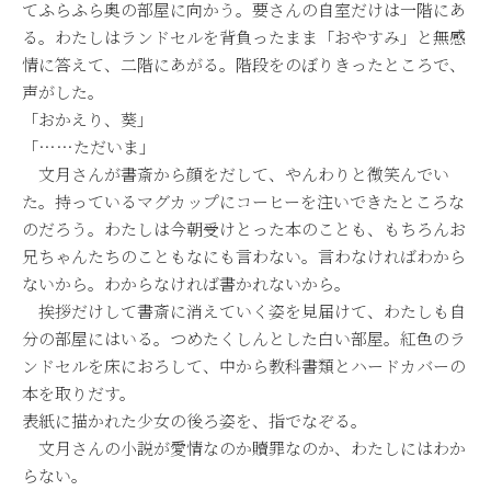
てふらふら奥の部屋に向かう。要さんの自室だけは一階にあ
る。わたしはランドセルを背負ったまま「おやすみ」と無感
情に答えて、二階にあがる。階段をのぼりきったところで、
声がした。
「おかえり、葵」
「……ただいま」
文月さんが書斎から顔をだして、やんわりと微笑んでい
た。持っているマグカップにコーヒーを注いできたところな
のだろう。わたしは今朝受けとった本のことも、もちろんお
兄ちゃんたちのこともなにも言わない。言わなければわから
ないから。わからなければ書かれないから。
挨拶だけして書斎に消えていく姿を見届けて、わたしも自
分の部屋にはいる。つめたくしんとした白い部屋。紅色のラ
ンドセルを床におろして、中から教科書類とハードカバーの
本を取りだす。
表紙に描かれた少女の後ろ姿を、指でなぞる。
文月さんの小説が愛情なのか贖罪なのか、わたしにはわか
らない。