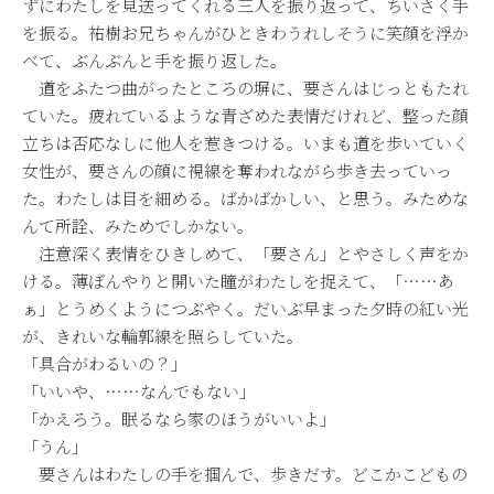
ずにわたしを見送ってくれる三人を振り返って、ちいさく手
を振る。祐樹お兄ちゃんがひときわうれしそうに笑顔を浮か
べて、ぶんぶんと手を振り返した。
道をふたつ曲がったところの塀に、要さんはじっともたれ
ていた。疲れているような青ざめた表情だけれど、整った顔
立ちは否応なしに他人を惹きつける。いまも道を歩いていく
女性が、要さんの顔に視線を奪われながら歩き去っていっ
た。わたしは目を細める。ばかばかしい、と思う。みためな
んて所詮、みためでしかない。
注意深く表情をひきしめて、「要さん」とやさしく声をか
ける。薄ぼんやりと開いた瞳がわたしを捉えて、「……あ
ぁ」とうめくようにつぶやく。だいぶ早まった夕時の紅い光
が、きれいな輪郭線を照らしていた。
「具合がわるいの？」
「いいや、……なんでもない」
「かえろう。眠るなら家のほうがいいよ」
「うん」
要さんはわたしの手を掴んで、歩きだす。どこかこどもの