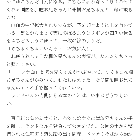
かにほころんだ目元になる。こちらに歩み寄ってきてみせて
くれる画面を、瞳お兄ちゃんと祐樹お兄ちゃんと一緒に覗き
こむ。
画面の中で拡大された少女が、空を仰ぐように上を向いて
いる。髪とからまって天にのぼるようなリボンが四角い景色
をふちどるように舞って、一枚の絵のようだ。
「めちゃくちゃいいだろ？ お気に入り」
心底うれしそうな楓お兄ちゃんの表情が、なんだかちょっ
と照れくさい。
「……アホ面」と瞳お兄ちゃんがつぶやいて、すぐさま祐樹
お兄ちゃんがかみつく。わたしは笑った。その間も瞳お兄ち
ゃんはずっと手を握ってくれていた。
ランドセルの内側にある本のことは、いまはどうでもい
い。
百日紅の匂いがすると、わたしはすぐに瞳お兄ちゃんの手
を離し、ランドセルを背負って公園をでた。公園の土から整
備された住宅街の道に踏み出す間際、ベンチのそばから動か