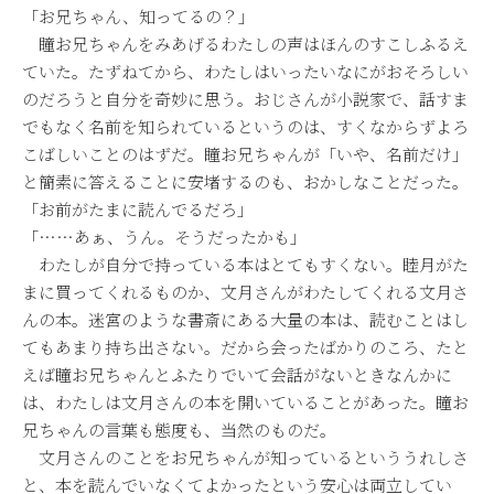
「お兄ちゃん、知ってるの？」
瞳お兄ちゃんをみあげるわたしの声はほんのすこしふるえ
ていた。たずねてから、わたしはいったいなにがおそろしい
のだろうと自分を奇妙に思う。おじさんが小説家で、話すま
でもなく名前を知られているというのは、すくなからずよろ
こばしいことのはずだ。瞳お兄ちゃんが「いや、名前だけ」
と簡素に答えることに安堵するのも、おかしなことだった。
「お前がたまに読んでるだろ」
「……あぁ、うん。そうだったかも」
わたしが自分で持っている本はとてもすくない。睦月がた
まに買ってくれるものか、文月さんがわたしてくれる文月さ
んの本。迷宮のような書斎にある大量の本は、読むことはし
てもあまり持ち出さない。だから会ったばかりのころ、たと
えば瞳お兄ちゃんとふたりでいて会話がないときなんかに
は、わたしは文月さんの本を開いていることがあった。瞳お
兄ちゃんの言葉も態度も、当然のものだ。
文月さんのことをお兄ちゃんが知っているといううれしさ
と、本を読んでいなくてよかったという安心は両立してい