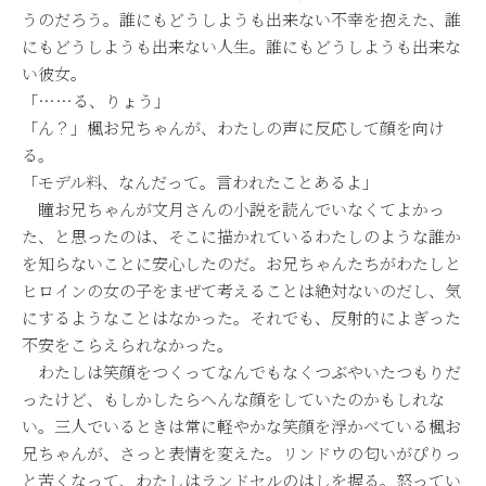
うのだろう。誰にもどうしようも出来ない不幸を抱えた、誰
にもどうしようも出来ない人生。誰にもどうしようも出来な
い彼女。
「……る、りょう」
「ん？」楓お兄ちゃんが、わたしの声に反応して顔を向け
る。
「モデル料、なんだって。言われたことあるよ」
瞳お兄ちゃんが文月さんの小説を読んでいなくてよかっ
た、と思ったのは、そこに描かれているわたしのような誰か
を知らないことに安心したのだ。お兄ちゃんたちがわたしと
ヒロインの女の子をまぜて考えることは絶対ないのだし、気
にするようなことはなかった。それでも、反射的によぎった
不安をこらえられなかった。
わたしは笑顔をつくってなんでもなくつぶやいたつもりだ
ったけど、もしかしたらへんな顔をしていたのかもしれな
い。三人でいるときは常に軽やかな笑顔を浮かべている楓お
兄ちゃんが、さっと表情を変えた。リンドウの匂いがぴりっ
と苦くなって、わたしはランドセルのはしを握る。怒ってい