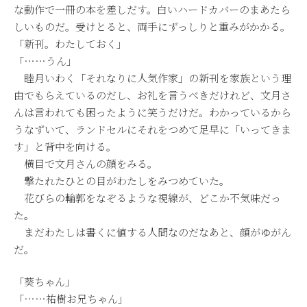
な動作で一冊の本を差しだす。白いハードカバーのまあたら
しいものだ。受けとると、両手にずっしりと重みがかかる。
「新刊。わたしておく」
「……うん」
睦月いわく「それなりに人気作家」の新刊を家族という理
由でもらえているのだし、お礼を言うべきだけれど、文月さ
んは言われても困ったように笑うだけだ。わかっているから
うなずいて、ランドセルにそれをつめて足早に「いってきま
す」と背中を向ける。
横目で文月さんの顔をみる。
撃たれたひとの目がわたしをみつめていた。
花びらの輪郭をなぞるような視線が、どこか不気味だっ
た。
まだわたしは書くに値する人間なのだなあと、顔がゆがん
だ。
「葵ちゃん」
「……祐樹お兄ちゃん」