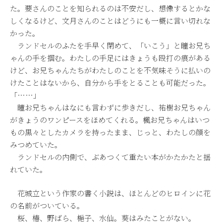
た。要さんのことを知られるのは不安だし、想像するとかな
しくなるけど、文月さんのことはどうにも一概に言い切れな
かった。
ランドセルのふたを手早く閉めて、「いこう」と瞳お兄ち
ゃんの手を掴む。わたしの手足にはきょうも殴打の痕がある
けど、お兄ちゃんたちがわたしのことを不気味そうに払いの
けたことはないから、自分から手をとることも可能だった。
「……」
瞳お兄ちゃんはなにも言わずに歩きだし、祐樹お兄ちゃん
がきょうのワンピースをほめてくれる。楓お兄ちゃんはいつ
もの黒々としたカメラを持ったまま、じっと、わたしの顔を
みつめていた。
ランドセルの内側で、ぶあつくて重たい本がかたかたと揺
れていた。
花城立という作家の書く小説は、ほとんどのヒロインに花
の名前がついている。
桜、椿、野ばら、梔子、水仙。葵はみたことがない。