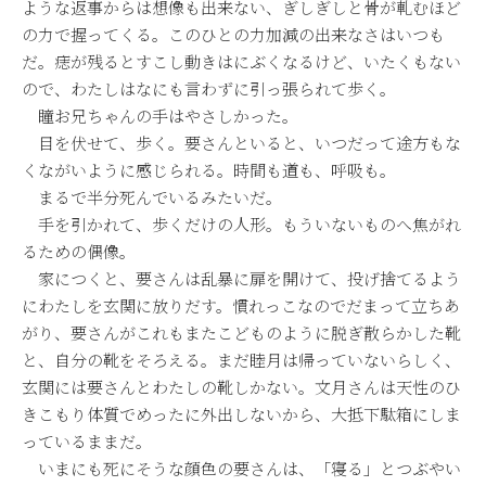
ような返事からは想像も出来ない、ぎしぎしと骨が軋むほど
の力で握ってくる。このひとの力加減の出来なさはいつも
だ。痣が残るとすこし動きはにぶくなるけど、いたくもない
ので、わたしはなにも言わずに引っ張られて歩く。
瞳お兄ちゃんの手はやさしかった。
目を伏せて、歩く。要さんといると、いつだって途方もな
くながいように感じられる。時間も道も、呼吸も。
まるで半分死んでいるみたいだ。
手を引かれて、歩くだけの人形。もういないものへ焦がれ
るための偶像。
家につくと、要さんは乱暴に扉を開けて、投げ捨てるよう
にわたしを玄関に放りだす。慣れっこなのでだまって立ちあ
がり、要さんがこれもまたこどものように脱ぎ散らかした靴
と、自分の靴をそろえる。まだ睦月は帰っていないらしく、
玄関には要さんとわたしの靴しかない。文月さんは天性のひ
きこもり体質でめったに外出しないから、大抵下駄箱にしま
っているままだ。
いまにも死にそうな顔色の要さんは、「寝る」とつぶやい