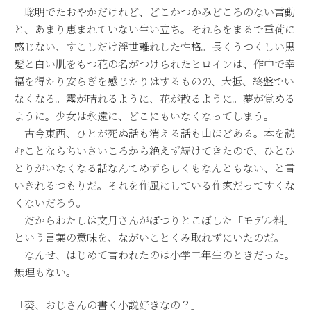
聡明でたおやかだけれど、どこかつかみどころのない言動
と、あまり恵まれていない生い立ち。それらをまるで重荷に
感じない、すこしだけ浮世離れした性格。長くうつくしい黒
髪と白い肌をもつ花の名がつけられたヒロインは、作中で幸
福を得たり安らぎを感じたりはするものの、大抵、終盤でい
なくなる。霧が晴れるように、花が散るように。夢が覚める
ように。少女は永遠に、どこにもいなくなってしまう。
古今東西、ひとが死ぬ話も消える話も山ほどある。本を読
むことならちいさいころから絶えず続けてきたので、ひとひ
とりがいなくなる話なんてめずらしくもなんともない、と言
いきれるつもりだ。それを作風にしている作家だってすくな
くないだろう。
だからわたしは文月さんがぽつりとこぼした「モデル料」
という言葉の意味を、ながいことくみ取れずにいたのだ。
なんせ、はじめて言われたのは小学二年生のときだった。
無理もない。
「葵、おじさんの書く小説好きなの？」