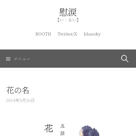
コ
慰涙
ン
テ
【い‐るい】
ン
ツ
BOOTH
Twitter/X
bluesky
へ
ス
キ
検
メニュー
ッ
プ
索:
花の名
2024年5月26日