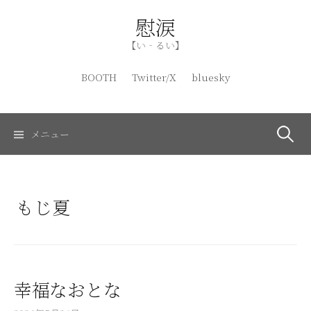
コ
慰涙
ン
テ
【い‐るい】
ン
ツ
BOOTH
Twitter/X
bluesky
へ
ス
キ
検
メニュー
ッ
プ
索:
幸福なおとな