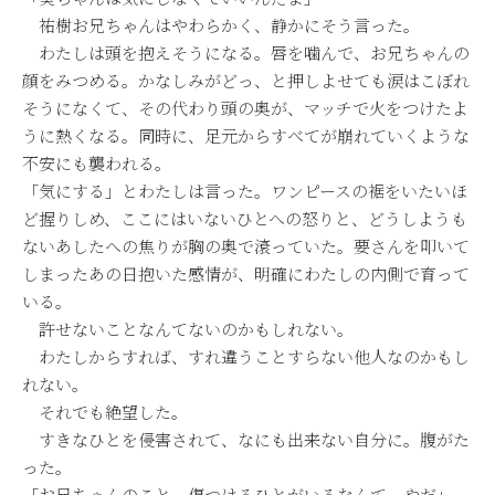
祐樹お兄ちゃんはやわらかく、静かにそう言った。
わたしは頭を抱えそうになる。唇を噛んで、お兄ちゃんの
顔をみつめる。かなしみがどっ、と押しよせても涙はこぼれ
そうになくて、その代わり頭の奥が、マッチで火をつけたよ
うに熱くなる。同時に、足元からすべてが崩れていくような
不安にも襲われる。
「気にする」とわたしは言った。ワンピースの裾をいたいほ
ど握りしめ、ここにはいないひとへの怒りと、どうしようも
ないあしたへの焦りが胸の奥で滾っていた。要さんを叩いて
しまったあの日抱いた感情が、明確にわたしの内側で育って
いる。
許せないことなんてないのかもしれない。
わたしからすれば、すれ違うことすらない他人なのかもし
れない。
それでも絶望した。
すきなひとを侵害されて、なにも出来ない自分に。腹がた
った。
「お兄ちゃんのこと、傷つけるひとがいるなんて。やだ」