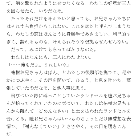
て、胸を撃たれたようにせつなくなる。わたしの好意が三人
を困らせたら、いやだなあ。
たったそれだけを叶えたいと思っても、お兄ちゃんたちに
はそれすら負担かもしれない。これを恋だと呼んでしまうな
ら、わたしの恋はほんとうに身勝手であさましい。利己的す
ぎて、誇れるものも、叶えられそうな根拠もぜんぜんない。
だって、みつけてもらってばかりなのだ。
わたしはなんにも、三人にわたせない。
「……俺もだよ。うれしいな」
祐樹お兄ちゃんはぽん、とわたしの後頭部を撫でて、穏や
かにつぶやく。その声を聞いて、ひゅう、と息を吐いた。緊
張していたのだなあ、と他人事に思う。
飛びついた際に落っことしていたランドセルを瞳お兄ちゃ
んが拾ってくれていたのに気づいて、わたしは祐樹お兄ちゃ
んから離れて「ごめんなさい」と土を払われたランドセルを
受けとる。瞳お兄ちゃんはいつものちょっとだけ無愛想な表
情で、「謝んなくていい」とささやく。その目を覗きこん
だ。