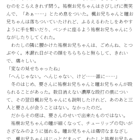
むのをこらえきれず問う。祐樹お兄ちゃんはさびしげに微笑
んで、「あぁ……」とため息をついた。楓お兄ちゃんと瞳お
兄ちゃんは落ちついていたけれど、ふるえるわたしをあやす
ように手を繋いだり、ベンチに座るよう祐樹お兄ちゃんにう
ながしたりしてくれた。
わたしの隣に腰かけた祐樹お兄ちゃんは、ごめんね、とつ
ぶやく。木漏れ日がその顔をちらちらと照らして、きれい
で、痛々しい。
「変なの見せちゃったね」
「へんじゃない。へんじゃない、けど……誰に……」
冬のはじめ、要さんに祐樹お兄ちゃんと瞳お兄ちゃんが殴
られることがあった。数日消えない濃厚な殴打の痕につい
て、その翌日楓お兄ちゃんにも説明したけれど、あのあと三
人と要さんが会うことはない。なかったのだ。
だからその痣は、要さんのせいで出来たものではない。
祐樹お兄ちゃんの瞳が細くなって、チューリップの匂いが
さざなみのように揺れる。瞳お兄ちゃんは痛切なまなざし
で、楓お兄ちゃんはじっとだまって、わたしと祐樹お兄ちゃ