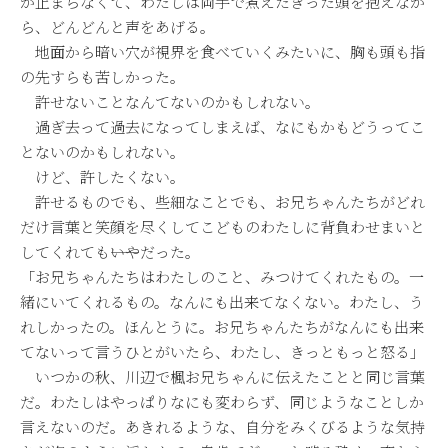
が止まらなくて、わたしは両手で煮えたぎった頭を抱えなが
ら、どんどんと声をあげる。
地面から暗い穴が視界を食べていくみたいに、胸も頭も指
の先すらも苦しかった。
許せないことなんてないのかもしれない。
過ぎ去って過去になってしまえば、なにもかもどうってこ
とないのかもしれない。
けど、許したくない。
許せるものでも、些細なことでも、お兄ちゃんたちがどれ
だけ言葉と笑顔を尽くしてこどものわたしに背負わせまいと
してくれても――いやだった。
「お兄ちゃんたちはわたしのこと、みつけてくれたもの。一
緒にいてくれるもの。なんにも出来てなくない。わたし、う
れしかったの。ほんとうに。お兄ちゃんたちがなんにも出来
てないって言うひとがいたら、わたし、きっともっと怒る」
いつかの秋、川辺で楓お兄ちゃんに伝えたことと同じ言葉
だ。わたしはやっぱりなにも変わらず、同じようなことしか
言えないのだ。あきれるような、自分をみくびるような気持