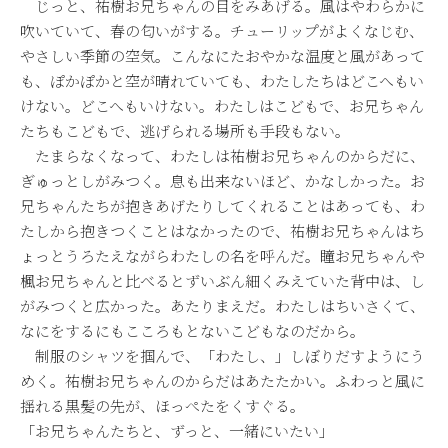
じっと、祐樹お兄ちゃんの目をみあげる。風はやわらかに
吹いていて、春の匂いがする。チューリップがよくなじむ、
やさしい季節の空気。こんなにたおやかな温度と風があって
も、ぽかぽかと空が晴れていても、わたしたちはどこへもい
けない。どこへもいけない。わたしはこどもで、お兄ちゃん
たちもこどもで、逃げられる場所も手段もない。
たまらなくなって、わたしは祐樹お兄ちゃんのからだに、
ぎゅっとしがみつく。息も出来ないほど、かなしかった。お
兄ちゃんたちが抱きあげたりしてくれることはあっても、わ
たしから抱きつくことはなかったので、祐樹お兄ちゃんはち
ょっとうろたえながらわたしの名を呼んだ。瞳お兄ちゃんや
楓お兄ちゃんと比べるとずいぶん細くみえていた背中は、し
がみつくと広かった。あたりまえだ。わたしはちいさくて、
なにをするにもこころもとないこどもなのだから。
制服のシャツを掴んで、「わたし、」しぼりだすようにう
めく。祐樹お兄ちゃんのからだはあたたかい。ふわっと風に
揺れる黒髪の先が、ほっぺたをくすぐる。
「お兄ちゃんたちと、ずっと、一緒にいたい」