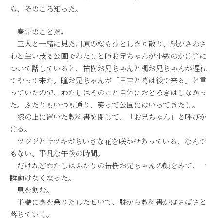
も、そのころ知った。
春先のことだ。
三人と一緒に見た川原の桜もひとしきり散り、緑がさわさ
わと生い茂る公園でわたしと瞳お兄ちゃんが小数のかけ算に
ついて話していると、祐樹お兄ちゃんと楓お兄ちゃんが遅れ
てやって来た。瞳お兄ちゃんが「日吉と葛は後で来る」と言
っていたので、わたしはそのこと自体におどろきはしなかっ
た。ふたりもいつも通り、笑って公園にはいってきたし。
膝の上に置いた教科書を閉じて、「お兄ちゃん」と呼びか
ける。
ツツジとサツキがちいさな花を咲かせあっている、なんで
もない、平凡な午後の時間。
だけれどわたしはふたりの――祐樹お兄ちゃんの顔をみて、一
瞬動けなくなった。
息を飲む。
半端に身を乗りだしたせいで、膝から教科書がばさばさと
落ちていく。