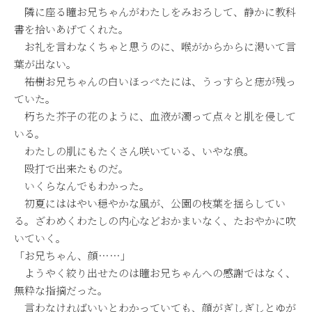
隣に座る瞳お兄ちゃんがわたしをみおろして、静かに教科
書を拾いあげてくれた。
お礼を言わなくちゃと思うのに、喉がからからに渇いて言
葉が出ない。
――祐樹お兄ちゃんの白いほっぺたには、うっすらと痣が残っ
ていた。
朽ちた芥子の花のように、血液が濁って点々と肌を侵して
いる。
わたしの肌にもたくさん咲いている、いやな痕。
殴打で出来たものだ。
いくらなんでもわかった。
初夏にははやい穏やかな風が、公園の枝葉を揺らしてい
る。ざわめくわたしの内心などおかまいなく、たおやかに吹
いていく。
「お兄ちゃん、顔……」
ようやく絞り出せたのは瞳お兄ちゃんへの感謝ではなく、
無粋な指摘だった。
言わなければいいとわかっていても、顔がぎしぎしとゆが