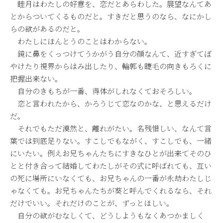
睦月はわたしの好意を、恋だとあらわした。展望なんてあ
とからついてくるものだと。すきだと思うのなら、なにかし
らの欲があるのだと。
わたしにほんとうのことはわからない。
鏡に鼻をくっつけてうかがう自分の顔なんて、近すぎてぼ
やけたり視界からはみ出したり、輪郭も睫毛の向きもろくに
把握出来ない。
自分のきもちが一番、得体がしれなくておそろしい。
恋と言われたから、かろうじて恋なのかな、と思えるだけ
だ。
それでもただ漠然と、離れがたい。名残惜しい、なんて言
葉では到底足りない。すこしでもながく、すこしでも、一緒
にいたい。例えお兄ちゃんたちにすきなひとが出来てそのひ
とと付き合って結婚してわたしがその式に呼ばれても、互い
の死に場所にいなくても、お兄ちゃんの一番が永劫わたしじ
ゃなくても。お兄ちゃんたちが葵と呼んでくれるなら、それ
だけでいい。それだけのことが、ずっとほしい。
自分の欲がむなしくて、どうしようもなくあつかましく