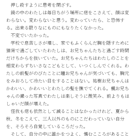
押し殺すように思考を閉ざす。
鏡の中のわたしは毎日ちがう場所に痣をこさえて、顔は変
わらない。変わらないと思う。変わっていたら、と恐怖す
る。出来る限りなにものにもなりたくなかった。
不変でいたかった。
学校で息苦しさが増し、家でもふくらんだ胸を隠すために
猫背で過ごしていたわたしは、お兄ちゃんたちと過ごす時間
だけちからを抜いていた。お兄ちゃんたちはわたしのことを
相変わらずちいさなこどもとして、いつくしんでくれる。わ
たしの前髪がのびたことに瞳お兄ちゃんが気づいても、胸元
をみおろして冷たい目をすることはない。祐樹お兄ちゃんは
かわいい、かわいいとわたしの髪を撫でてくれる。楓お兄ち
ゃんの撮った写真でわたしは楽しそうに微笑み、前よりもは
しゃいだ顔が増えた。
怪我も痣も依然として減ることはなかったけれど、夏から
秋、冬をこえて、三人以外のものにこだわっていない自分
を、そろそろ自覚しているころだった。
そして、自分の中に誰かをつよく、憎むこころがあること