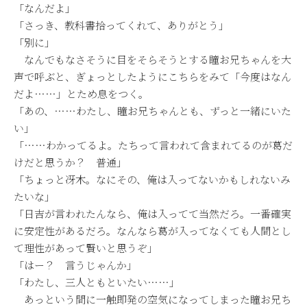
「なんだよ」
「さっき、教科書拾ってくれて、ありがとう」
「別に」
なんでもなさそうに目をそらそうとする瞳お兄ちゃんを大
声で呼ぶと、ぎょっとしたようにこちらをみて「今度はなん
だよ……」とため息をつく。
「あの、……わたし、瞳お兄ちゃんとも、ずっと一緒にいた
い」
「……わかってるよ。たちって言われて含まれてるのが葛だ
けだと思うか？ 普通」
「ちょっと冴木。なにその、俺は入ってないかもしれないみ
たいな」
「日吉が言われたんなら、俺は入ってて当然だろ。一番確実
に安定性があるだろ。なんなら葛が入ってなくても人間とし
て理性があって賢いと思うぞ」
「はー？ 言うじゃんか」
「わたし、三人ともといたい……」
あっという間に一触即発の空気になってしまった瞳お兄ち