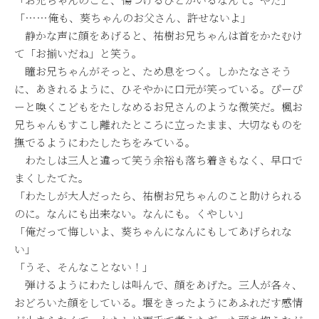
「……俺も、葵ちゃんのお父さん、許せないよ」
静かな声に顔をあげると、祐樹お兄ちゃんは首をかたむけ
て「お揃いだね」と笑う。
瞳お兄ちゃんがそっと、ため息をつく。しかたなさそう
に、あきれるように、ひそやかに口元が笑っている。ぴーぴ
ーと喚くこどもをたしなめるお兄さんのような微笑だ。楓お
兄ちゃんもすこし離れたところに立ったまま、大切なものを
撫でるようにわたしたちをみている。
わたしは三人と違って笑う余裕も落ち着きもなく、早口で
まくしたてた。
「わたしが大人だったら、祐樹お兄ちゃんのこと助けられる
のに。なんにも出来ない。なんにも。くやしい」
「俺だって悔しいよ、葵ちゃんになんにもしてあげられな
い」
「うそ、そんなことない！」
弾けるようにわたしは叫んで、顔をあげた。三人が各々、
おどろいた顔をしている。堰をきったようにあふれだす感情