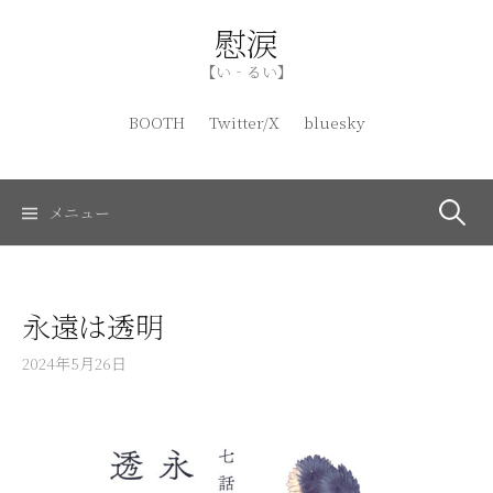
コ
慰涙
ン
テ
【い‐るい】
ン
ツ
BOOTH
Twitter/X
bluesky
へ
ス
キ
検
メニュー
ッ
プ
索:
永遠は透明
2024年5月26日